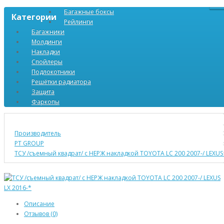
Багажные боксы
Категории
Рейлинги
Багажники
Молдинги
Накладки
Спойлеры
Подлокотники
Решётки радиатора
Защита
Фаркопы
Производитель
PT GROUP
ТСУ /съемный квадрат/ с НЕРЖ накладкой TOYOTA LC 200 2007-/ LEXUS 
Описание
Отзывов (0)