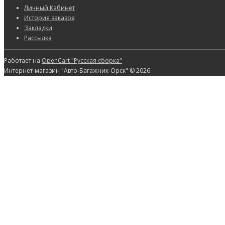
Личный Кабинет
История заказов
Закладки
Рассылка
Работает на
OpenCart "Русская сборка"
Интернет-магазин "Авто-Багажник-Орск" © 2026