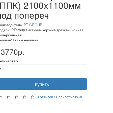
(ППК) 2100х1100мм
под попереч
роизводитель:
PT GROUP
одель: PTgroup Багажник-корзина трехсекционная
ниверсальная
аличие: Есть в наличии
13770р.
оличество
Купить
0 отзывов
/
Написать отзыв