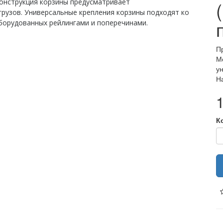
онструкция корзины предусматривает
рузов. Универсальные крепления корзины подходят ко
борудованных рейлингами и поперечинами.
П
М
у
Н
К